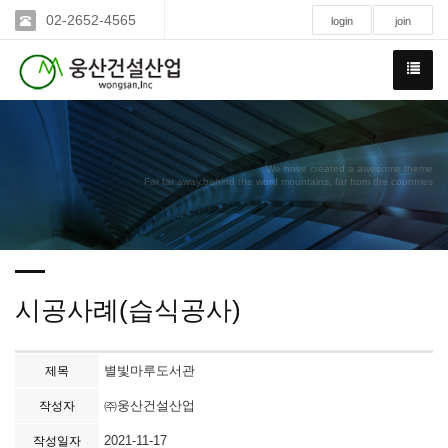
02-2652-4565
login
join
We have created a awesome theme
Far far away,behind the word mountains, far from the countries
시공사례(습식공사)
별빛마루도서관
제목
㈜웅산건설산업
작성자
2021-11-17
작성일자