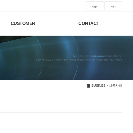
login
join
CUSTOMER
CONTACT
We have created a awesome theme
Far far away,behind the word mountains, far from the countries
BUSINES > 시공사례