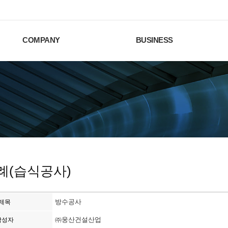
COMPANY
BUSINESS
례(습식공사)
방수공사
제목
㈜웅산건설산업
작성자