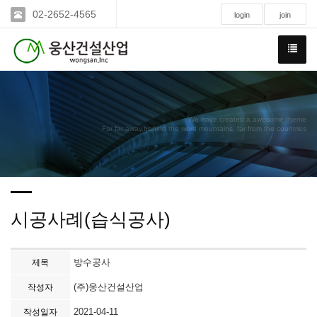
02-2652-4565
login
join
We have created a awesome theme
Far far away,behind the word mountains, far from the countries
시공사례(습식공사)
방수공사
제목
(주)웅산건설산업
작성자
2021-04-11
작성일자