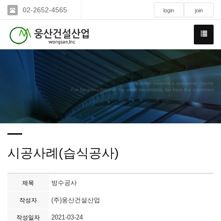
02-2652-4565
login
join
We have created a awesome theme
Far far away,behind the word mountains, far from the countries
시공사례(습식공사)
방수공사
제목
(주)웅산건설산업
작성자
2021-03-24
작성일자